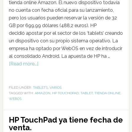
tienda online Amazon. El nuevo dispositivo todavía
no cuenta con fecha oficial para su lanzamiento,
pero los usuarios pueden reservar la versión de 32
GB por 699,99 dólares (488,2 euros). HP
decidió apostar por el sector de los ‘tablets’ creando
un dispositivo con su propio sistema operativo. La
empresa ha optado por WebOS en vez de introducir
al consolidado Android. La apuesta de HP ha …
[Read more...]
FILED UNDER:
TABLETS
,
VARIOS
TAGGED WITH:
AMAZON
,
HP TOUCHOPAD
,
TABLET
,
TIENDA ONLINE
,
WEBOS
HP TouchPad ya tiene fecha de
venta.