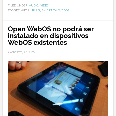
FILED UNDER:
AUDIO/VÍDEO
TAGGED WITH:
HP
,
LG
,
SMART TV
,
WEBOS
Open WebOS no podrá ser
instalado en dispositivos
WebOS existentes
1 AGOSTO, 2012
BY