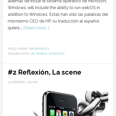
además de incluir el sistema operativo de Microsoft,
Windows. will include the ability to run webOS in
addition to Windows. Estás han sido las palabras del
mismísimo CEO de HP, su traducción al español
quiere …
[Read more...]
FILED UNDER:
INFORMÁTICA
TAGGED WITH:
HP
,
WEBOS
,
WINDOWS
#2 Reflexión, La scene
13 FEBRERO, 2011
BY