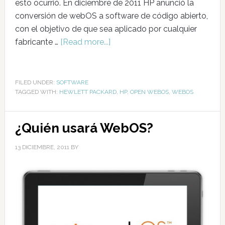
esto ocurrió. En diciembre de 2011 HP anunció la
conversión de webOS a software de código abierto,
con el objetivo de que sea aplicado por cualquier
fabricante …
[Read more...]
FILED UNDER:
SOFTWARE
TAGGED WITH:
HEWLETT PACKARD
,
HP
,
OPEN WEBOS
,
WEBOS
¿Quién usará WebOS?
13 DICIEMBRE, 2011
BY