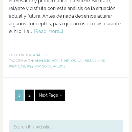
interesante y problemático: La Scene. Siéntate,
relájate y disfruta con este análisis de la situación
actual y futura. Antes de nada debemos aclarar
algunos conceptos, para que no os perdáis durante
el hilo. La …
[Read more...]
FILED UNDER:
ANÁLISIS
TAGGED WITH:
ANÁLISIS
,
APPLE
,
HP
,
IOS
,
JAILBREAK
,
NDS
,
PIRATEAR
,
PS3
,
PSP
,
SONY
,
WEBOS
1
2
Next Page »