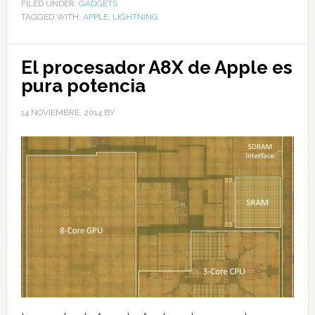
FILED UNDER:
GADGETS
TAGGED WITH:
APPLE
,
LIGHTNING
El procesador A8X de Apple es
pura potencia
14 NOVIEMBRE, 2014
BY