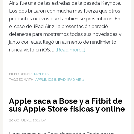
Air 2 fue una de las estrellas de la pasada Keynote.
Los dos brillaron con mucha más fuerza que otros
productos nuevos que también se presentaron. En
el caso del iPad Air 2, la presentación pareció
detenerse para mostrarnos todas sus novedades y
junto con ellas, llegó un aumento de rendimiento
nunca visto en iOS. …
[Read more...]
FILED UNDER:
TABLETS
TAGGED WITH:
APPLE
,
IOS 8
,
IPAD
,
IPAD AIR 2
Apple saca a Bose y a Fitbit de
sus Apple Store físicas y online
20 OCTUBRE, 2014
BY