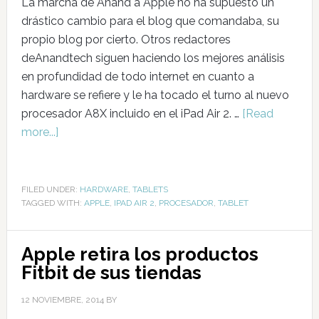
La marcha de Anand a Apple no ha supuesto un
drástico cambio para el blog que comandaba, su
propio blog por cierto. Otros redactores
deAnandtech siguen haciendo los mejores análisis
en profundidad de todo internet en cuanto a
hardware se refiere y le ha tocado el turno al nuevo
procesador A8X incluido en el iPad Air 2. …
[Read
more...]
FILED UNDER:
HARDWARE
,
TABLETS
TAGGED WITH:
APPLE
,
IPAD AIR 2
,
PROCESADOR
,
TABLET
Apple retira los productos
Fitbit de sus tiendas
12 NOVIEMBRE, 2014
BY