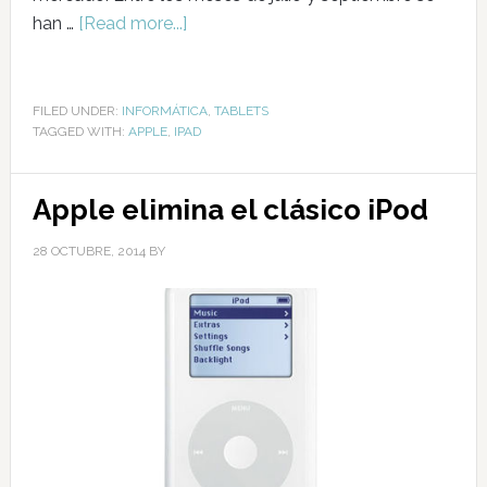
han …
[Read more...]
FILED UNDER:
INFORMÁTICA
,
TABLETS
TAGGED WITH:
APPLE
,
IPAD
Apple elimina el clásico iPod
28 OCTUBRE, 2014
BY