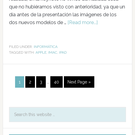
que no hubiéramos visto con anterioridad, ya que un
día antes de la presentación las imágenes de los
dos nuevos modelos de …
[Read more...]
FILED UNDER:
INFORMÁTICA
TAGGED WITH:
APPLE
,
IMAC
,
IPAD
1
2
3
…
40
Next Page »