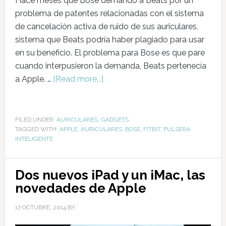
Hace meses que Bose demandó a Beats por un
problema de patentes relacionadas con el sistema
de cancelación activa de ruido de sus auriculares,
sistema que Beats podría haber plagiado para usar
en su beneficio. El problema para Bose es que pare
cuando interpusieron la demanda, Beats pertenecía
a Apple. …
[Read more...]
FILED UNDER:
AURICULARES
,
GADGETS
TAGGED WITH:
APPLE
,
AURICULARES
,
BOSE
,
FITBIT
,
PULSERA
INTELIGENTE
Dos nuevos iPad y un iMac, las
novedades de Apple
17 OCTUBRE, 2014
BY