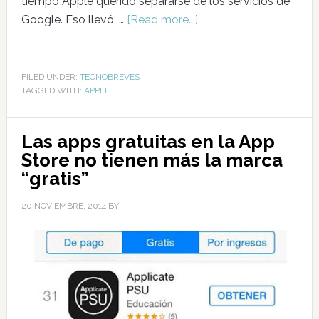
tiempo Apple querido separarse de los servicios de
Google. Eso llevó, …
[Read more...]
FILED UNDER:
TECNOBREVES
TAGGED WITH:
APPLE
Las apps gratuitas en la App
Store no tienen más la marca
“gratis”
20 NOVIEMBRE, 2014
BY