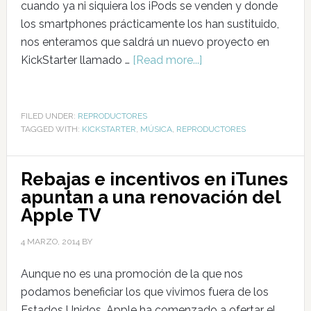
cuando ya ni siquiera los iPods se venden y donde
los smartphones prácticamente los han sustituido,
nos enteramos que saldrá un nuevo proyecto en
KickStarter llamado …
[Read more...]
FILED UNDER:
REPRODUCTORES
TAGGED WITH:
KICKSTARTER
,
MÚSICA
,
REPRODUCTORES
Rebajas e incentivos en iTunes
apuntan a una renovación del
Apple TV
4 MARZO, 2014
BY
Aunque no es una promoción de la que nos
podamos beneficiar los que vivimos fuera de los
Estados Unidos, Apple ha comenzado a ofertar el