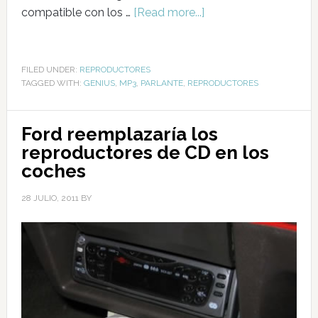
compatible con los …
[Read more...]
FILED UNDER:
REPRODUCTORES
TAGGED WITH:
GENIUS
,
MP3
,
PARLANTE
,
REPRODUCTORES
Ford reemplazaría los
reproductores de CD en los
coches
28 JULIO, 2011
BY