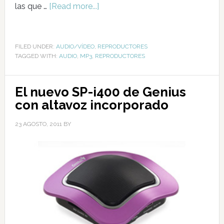
las que …
[Read more...]
FILED UNDER:
AUDIO/VÍDEO
,
REPRODUCTORES
TAGGED WITH:
AUDIO
,
MP3
,
REPRODUCTORES
El nuevo SP-i400 de Genius
con altavoz incorporado
23 AGOSTO, 2011
BY