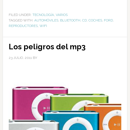
FILED UNDER:
TECNOLOGÍA
,
VARIOS
TAGGED WITH:
AUTOMÓVILES
,
BLUETOOTH
,
CD
,
COCHES
,
FORD
,
REPRODUCTORES
,
WIFI
Los peligros del mp3
23 JULIO, 2011
BY