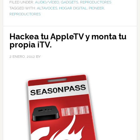
FILED UNDER:
AUDIO/VÍDEO
,
GADGETS
,
REPRODUCTORES
TAGGED WITH:
ALTAVOCES
,
HOGAR DIGITAL
,
PIONEER
,
REPRODUCTORES
Hackea tu AppleTV y monta tu
propia iTV.
2 ENERO, 2012
BY