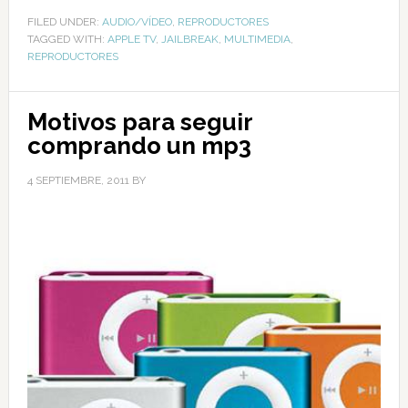
FILED UNDER:
AUDIO/VÍDEO
,
REPRODUCTORES
TAGGED WITH:
APPLE TV
,
JAILBREAK
,
MULTIMEDIA
,
REPRODUCTORES
Motivos para seguir
comprando un mp3
4 SEPTIEMBRE, 2011
BY