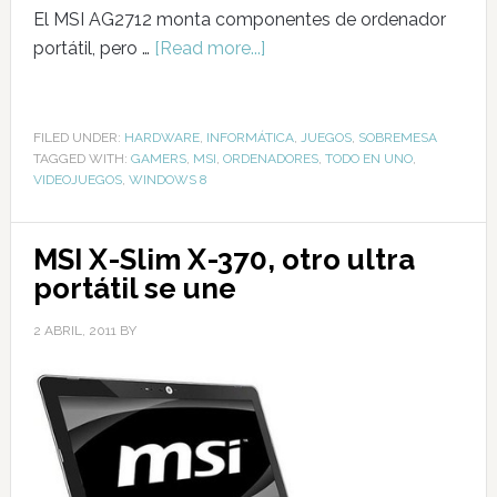
El MSI AG2712 monta componentes de ordenador
portátil, pero …
[Read more...]
FILED UNDER:
HARDWARE
,
INFORMÁTICA
,
JUEGOS
,
SOBREMESA
TAGGED WITH:
GAMERS
,
MSI
,
ORDENADORES
,
TODO EN UNO
,
VIDEOJUEGOS
,
WINDOWS 8
MSI X-Slim X-370, otro ultra
portátil se une
2 ABRIL, 2011
BY