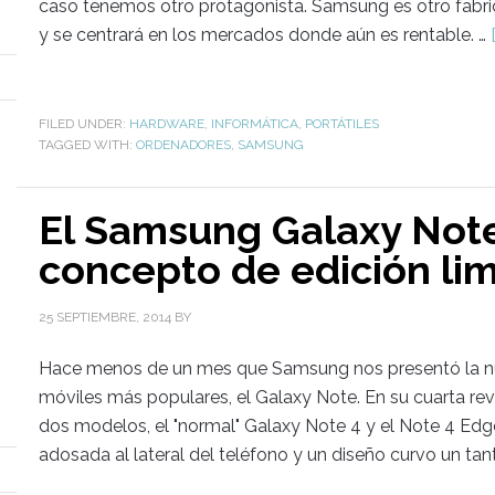
caso tenemos otro protagonista. Samsung es otro fabr
y se centrará en los mercados donde aún es rentable. …
FILED UNDER:
HARDWARE
,
INFORMÁTICA
,
PORTÁTILES
TAGGED WITH:
ORDENADORES
,
SAMSUNG
El Samsung Galaxy Not
concepto de edición lim
25 SEPTIEMBRE, 2014
BY
Hace menos de un mes que Samsung nos presentó la nu
móviles más populares, el Galaxy Note. En su cuarta rev
dos modelos, el "normal" Galaxy Note 4 y el Note 4 Edge
adosada al lateral del teléfono y un diseño curvo un tan