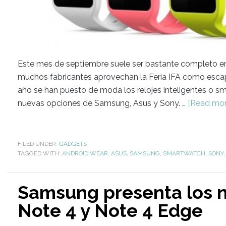
Este mes de septiembre suele ser bastante completo e
muchos fabricantes aprovechan la Feria IFA como esca
año se han puesto de moda los relojes inteligentes o
nuevas opciones de Samsung, Asus y Sony. …
[Read more
FILED UNDER:
GADGETS
TAGGED WITH:
ANDROID WEAR
,
ASUS
,
SAMSUNG
,
SMARTWATCH
,
SONY
Samsung presenta los 
Note 4 y Note 4 Edge