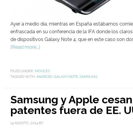
Ayer a medio día, mientras en España estábamos comi
enfrascada en su conferencia de la IFA donde los claro
de dispositivos Galaxy Note 4, que en este caso son dos
[Read more...]
FILED UNDER:
MÓVILES
TAGGED WITH:
ANDROID
,
GALAXY NOTE
,
SAMSUNG
Samsung y Apple cesa
patentes fuera de EE. U
14 AGOSTO, 2014
BY