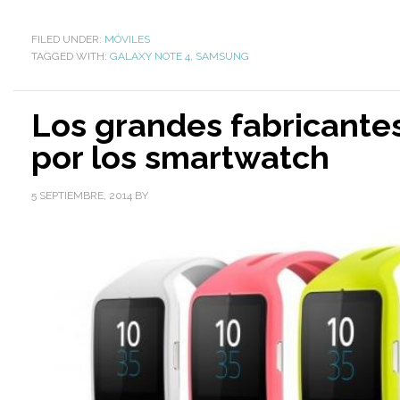
FILED UNDER:
MÓVILES
TAGGED WITH:
GALAXY NOTE 4
,
SAMSUNG
Los grandes fabricante
por los smartwatch
5 SEPTIEMBRE, 2014
BY