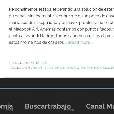
Personalmente estaba esperando una solución de este t
pulgadas, sinceramente siempre me da un poco de cosa a
maniático de la seguridad y el mayor problema no es perd
el Macbook Air). Además contamos con puntos flacos, 
punto a favor del ladrón, todos sabemos cuál es el preci
estos momentos de crisis los …
[Read more...]
FILED UNDER:
PORTÁTILES
TAGGED WITH:
AIR
,
ANTIVIRUS
,
APPLE
,
KENSINGTON
,
MACBOOK
,
SEGUR