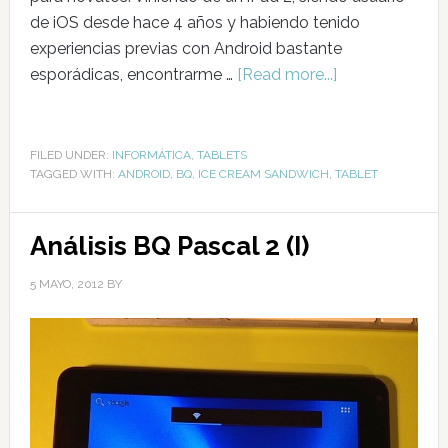
de iOS desde hace 4 años y habiendo tenido
experiencias previas con Android bastante
esporádicas, encontrarme …
[Read more...]
FILED UNDER:
INFORMÁTICA
,
TABLETS
TAGGED WITH:
ANDROID
,
BQ
,
ICE CREAM SANDWICH
,
TABLET
Análisis BQ Pascal 2 (I)
5 MAYO, 2012
BY