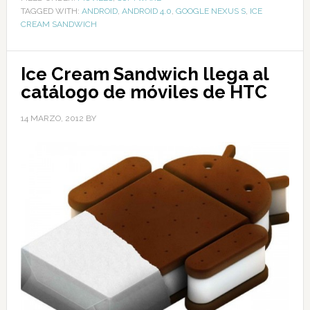
TAGGED WITH:
ANDROID
,
ANDROID 4.0
,
GOOGLE NEXUS S
,
ICE
CREAM SANDWICH
Ice Cream Sandwich llega al
catálogo de móviles de HTC
14 MARZO, 2012
BY