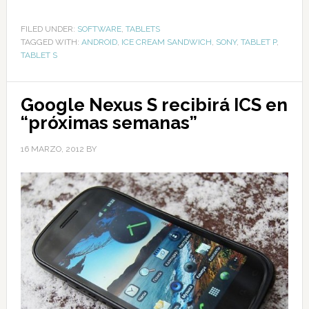
FILED UNDER:
SOFTWARE
,
TABLETS
TAGGED WITH:
ANDROID
,
ICE CREAM SANDWICH
,
SONY
,
TABLET P
,
TABLET S
Google Nexus S recibirá ICS en
“próximas semanas”
16 MARZO, 2012
BY