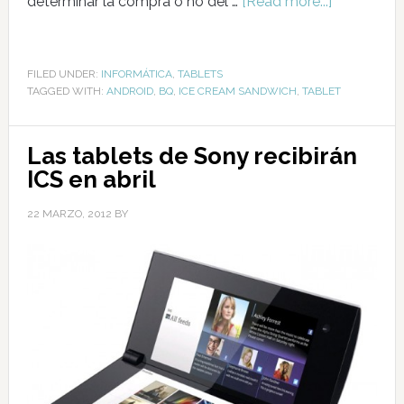
determinar la compra o no del …
[Read more...]
FILED UNDER:
INFORMÁTICA
,
TABLETS
TAGGED WITH:
ANDROID
,
BQ
,
ICE CREAM SANDWICH
,
TABLET
Las tablets de Sony recibirán
ICS en abril
22 MARZO, 2012
BY