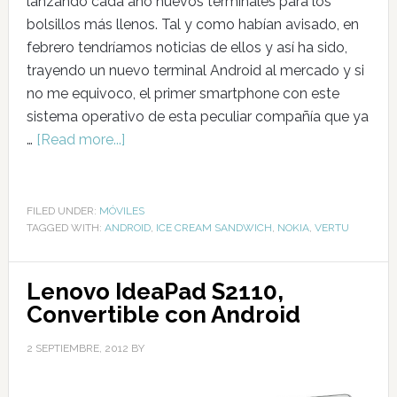
lanzando cada año nuevos terminales para los
bolsillos más llenos. Tal y como habían avisado, en
febrero tendríamos noticias de ellos y así ha sido,
trayendo un nuevo terminal Android al mercado y si
no me equivoco, el primer smartphone con este
sistema operativo de esta peculiar compañía que ya
…
[Read more...]
FILED UNDER:
MÓVILES
TAGGED WITH:
ANDROID
,
ICE CREAM SANDWICH
,
NOKIA
,
VERTU
Lenovo IdeaPad S2110,
Convertible con Android
2 SEPTIEMBRE, 2012
BY