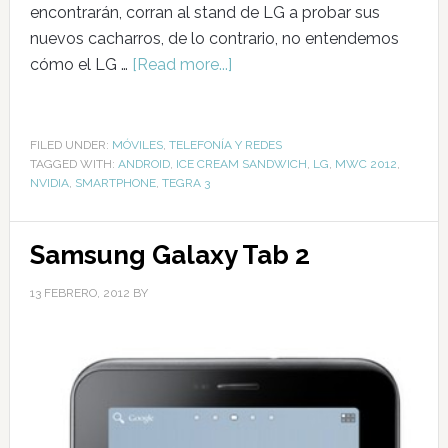
encontrarán, corran al stand de LG a probar sus
nuevos cacharros, de lo contrario, no entendemos
cómo el LG …
[Read more...]
FILED UNDER:
MÓVILES
,
TELEFONÍA Y REDES
TAGGED WITH:
ANDROID
,
ICE CREAM SANDWICH
,
LG
,
MWC 2012
,
NVIDIA
,
SMARTPHONE
,
TEGRA 3
Samsung Galaxy Tab 2
13 FEBRERO, 2012
BY