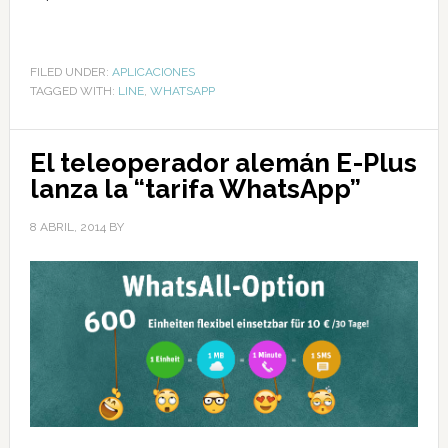
FILED UNDER:
APLICACIONES
TAGGED WITH:
LINE
,
WHATSAPP
El teleoperador alemán E-Plus
lanza la “tarifa WhatsApp”
8 ABRIL, 2014
BY