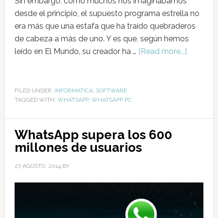
Sin embargo, como muchos nos imaginábamos
desde el principio, el supuesto programa estrella no
era más que una estafa que ha traído quebraderos
de cabeza a más de uno. Y es que, según hemos
leído en El Mundo, su creador ha …
[Read more...]
FILED UNDER:
INFORMÁTICA
,
SOFTWARE
TAGGED WITH:
WHATSAPP
,
WHATSAPP PC
WhatsApp supera los 600
millones de usuarios
27 AGOSTO, 2014
BY