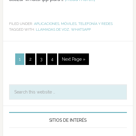
FILED UNDER:
APLICACIONES
,
MÓVILES
,
TELEFONÍA Y REDES
TAGGED WITH:
LLAMADAS DE VOZ
,
WHATSAPP
1
2
3
4
Next Page »
SITIOS DE INTERÉS