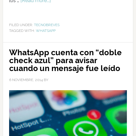
los …
[Read more...]
FILED UNDER:
TECNOBREVES
TAGGED WITH:
WHATSAPP
WhatsApp cuenta con “doble
check azul” para avisar
cuando un mensaje fue leído
6 NOVIEMBRE, 2014
BY