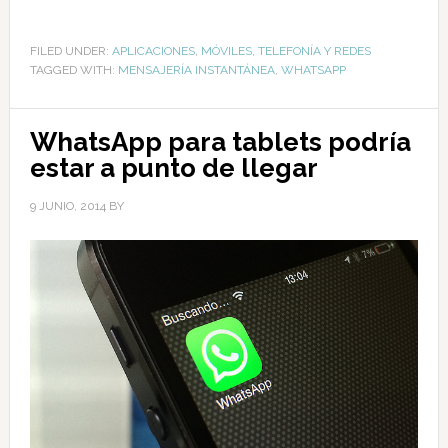
FILED UNDER:
APLICACIONES
,
MÓVILES
,
TELEFONÍA Y REDES
TAGGED WITH:
MENSAJERÍA INSTANTÁNEA
,
WHATSAPP
WhatsApp para tablets podría
estar a punto de llegar
9 JUNIO, 2014
BY