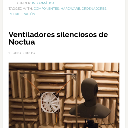
FILED UNDER:
INFORMÁTICA
TAGGED WITH:
COMPONENTES
,
HARDWARE
,
ORDENADORES
,
REFRIGERACIÓN
Ventiladores silenciosos de
Noctua
1 JUNIO, 2012
BY