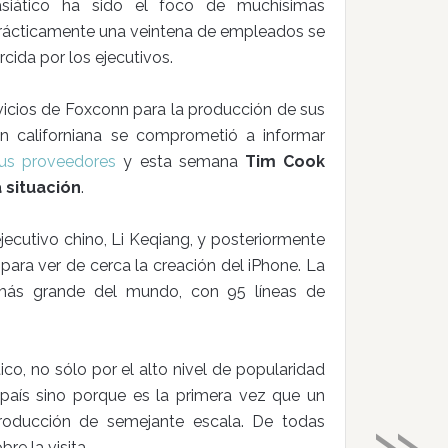
e asiático ha sido el foco de muchísimas
 prácticamente una veintena de empleados se
rcida por los ejecutivos.
rvicios de Foxconn para la producción de sus
n californiana se comprometió a informar
sus proveedores
y esta semana
Tim Cook
a situación
.
jecutivo chino, Li Keqiang, y posteriormente
para ver de cerca la creación del iPhone. La
 más grande del mundo, con 95 líneas de
o, no sólo por el alto nivel de popularidad
»
país sino porque es la primera vez que un
producción de semejante escala. De todas
e la visita.