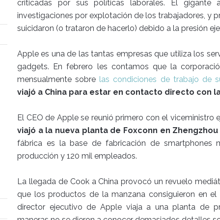
criticadas por sus políticas laborales. El gigant
investigaciones por explotación de los trabajadores, y
suicidaron (o trataron de hacerlo) debido a la presión eje
Apple es una de las tantas empresas que utiliza los se
gadgets. En febrero les contamos que la corporació
mensualmente sobre
las condiciones de trabajo de 
viajó a China para estar en contacto directo con l
El CEO de Apple se reunió primero con el viceministro e
viajó a la nueva planta de Foxconn en Zhengzhou
fábrica es la base de fabricación de smartphones
producción y 120 mil empleados.
La llegada de Cook a China provocó un revuelo mediátic
que los productos de la manzana consiguieron en el 
director ejecutivo de Apple viaja a una planta de 
maneras no se dieron a conocer demasiados detalles sobr