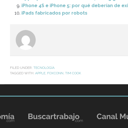
iPhone 4S e iPhone 5: por qué deberían de ex
iPads fabricados por robots
FILED UNDER:
TECNOLOGÍA
TAGGED WITH:
APPLE
,
FOXCONN
,
TIM COOK