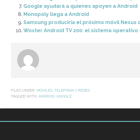
Google ayudará a quienes apoyen a Android
Monopoly llega a Android
Samsung produciría el próximo móvil Nexus
Woxter Android TV 200: el sistema operativo 
FILED UNDER:
MÓVILES
,
TELEFONÍA Y REDES
TAGGED WITH:
ANDROID
,
GOOGLE