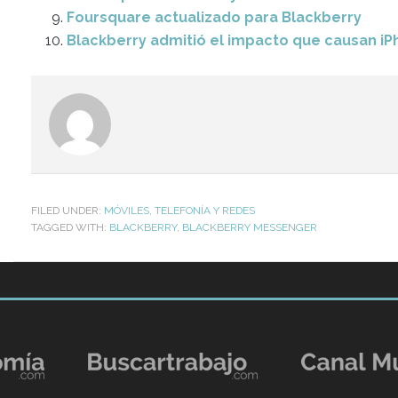
Foursquare actualizado para Blackberry
Blackberry admitió el impacto que causan iP
FILED UNDER:
MÓVILES
,
TELEFONÍA Y REDES
TAGGED WITH:
BLACKBERRY
,
BLACKBERRY MESSENGER