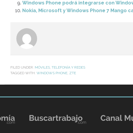
Windows Phone podrá integrarse con Windo
Nokia, Microsoft y Windows Phone 7 Mango cas
FILED UNDER:
MÓVILES
,
TELEFONÍA Y REDES
TAGGED WITH:
WINDOWS PHONE
,
ZTE