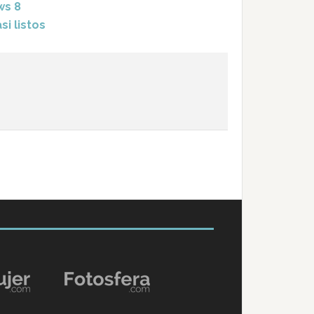
ws 8
i listos